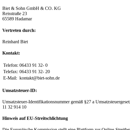
Biet & Sohn GmbH & CO. KG
Reisstraße 23
65589 Hadamar
Vertreten durch:
Reinhard Biet
Kontakt:
Telefon:
06433 91 32- 0
Telefax:
06433 91 32- 20
E-Mail:
kontakt@biet-sohn.de
Umsatzsteuer-ID:
Umsatzsteuer-Identifikationsnummer gemäß §27 a Umsatzsteuergeset
11 32 914 10
Hinweis auf EU-Streitschlichtung
Die Europäische Kommission stellt eine Plattform zur Online-Streitbe