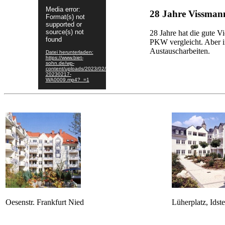
Video-
Media error:
Player
28 Jahre Vissman
Format(s) not
supported or
source(s) not
28 Jahre hat die gute 
found
PKW vergleicht. Aber i
Austauscharbeiten.
Datei herunterladen:
https://www.biet-
sohn.de/wp-
content/uploads/2023/02/VID-
20230217-
WA0009.mp4?_=1
Oesenstr. Frankfurt Nied
Lüherplatz, Idste